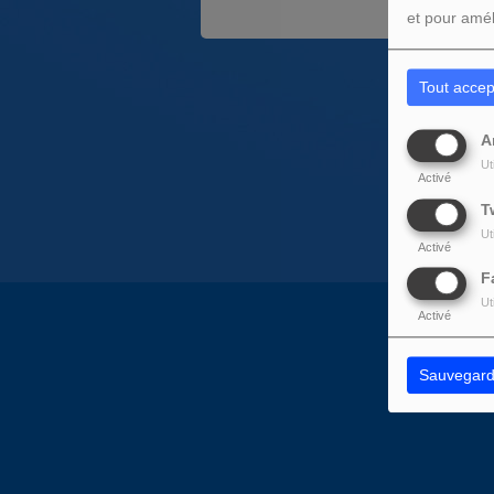
et pour amél
Tout accep
A
Ut
Activé
T
Ut
Activé
F
Ut
Activé
Sauvegard