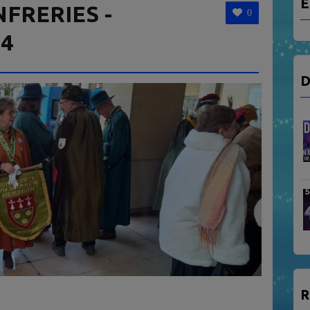
E
FRERIES -
0
 4
D
R