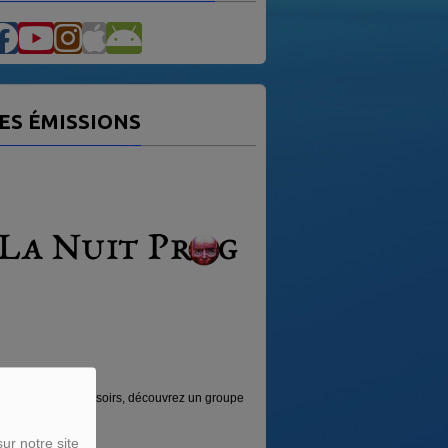
ES ÉMISSIONS
VAG MUSIC
irs, découvrez un groupe
Émission sur la musique des 4 coins du
monde.
ur notre site