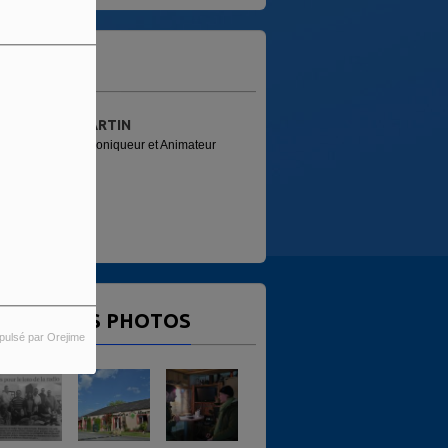
'ÉQUIPE
TIN
PATRICE (FRED)
iqueur et Animateur
Animateur
ERNIÈRES PHOTOS
pulsé par Orejime