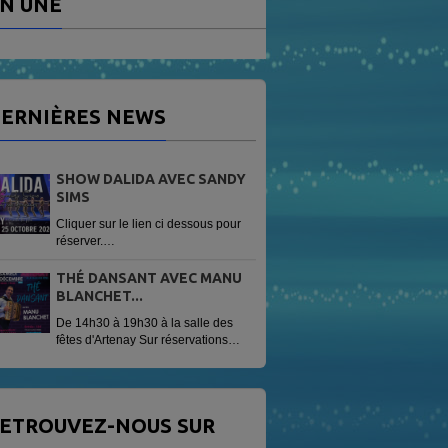
N UNE
ERNIÈRES NEWS
SHOW DALIDA AVEC SANDY
SIMS
Cliquer sur le lien ci dessous pour
réserver.
https://www.helloasso.com/associations/radio-
vag/evenements/sandy-sims-
THÉ DANSANT AVEC MANU
show-dalida
BLANCHET...
De 14h30 à 19h30 à la salle des
fêtes d'Artenay Sur réservations
Tarif 13 € avec une patisserie
offerte.
ETROUVEZ-NOUS SUR