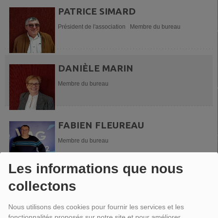
PATRICE SIMARD
Président de l'association Membre du bureau
DANIÈLE MARIN
Membre du bureau
FABIEN FLEUREAU
Membre du bureau
Les informations que nous
MICKAEL MOREL
collectons
Secrétaire Membre du bureau
Nous utilisons des cookies pour fournir les services et les
fonctionnalités proposés sur notre site et pour améliorer