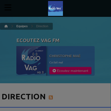
Equipes
Direction
ECOUTEZ VAG FM
CHRISTOPHE MAÉ
Ca fait mal
Ecoutez maintenant
DIRECTION