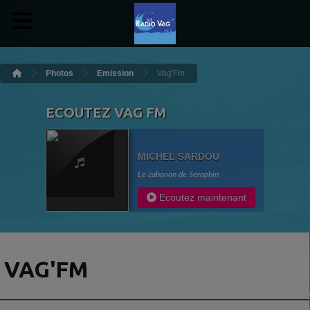
Photos
Emission
Vag'Fm
ECOUTEZ VAG FM
MICHEL SARDOU
Le cabanon de Seraphin
Ecoutez maintenant
VAG'FM