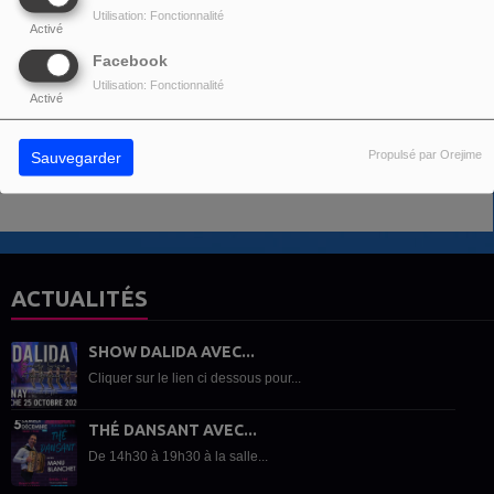
Utilisation: Fonctionnalité
Activé
COMMENTAIRES(0)
Facebook
Utilisation: Fonctionnalité
Activé
Vous devez être connecté pour commenter
SE CONNECTER
INSCRIPTION
Propulsé par Orejime
Sauvegarder
ACTUALITÉS
SHOW DALIDA AVEC...
Cliquer sur le lien ci dessous pour...
THÉ DANSANT AVEC...
De 14h30 à 19h30 à la salle...