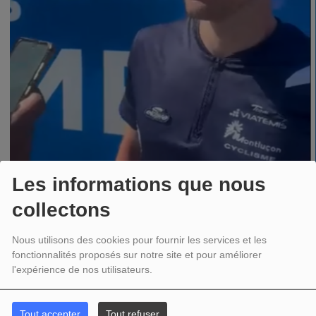
Les informations que nous
collectons
Nous utilisons des cookies pour fournir les services et les
fonctionnalités proposés sur notre site et pour améliorer
18 JUIN 2026 - 09:55
l'expérience de nos utilisateurs.
Tout accepter
Tout refuser