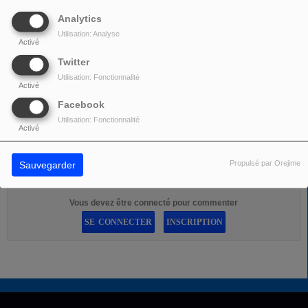
Analytics
00:00
59:60
Utilisation: Analyse
Activé
Twitter
Télécharger le podcast
Utilisation: Fonctionnalité
Activé
Facebook
PARTAGEZ !
Utilisation: Fonctionnalité
Activé
Propulsé par Orejime
Sauvegarder
COMMENTAIRES(0)
Vous devez être connecté pour commenter
SE CONNECTER
INSCRIPTION