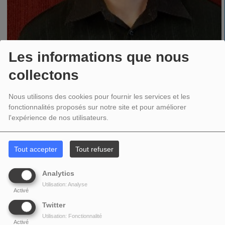
Les informations que nous
collectons
Nous utilisons des cookies pour fournir les services et les
fonctionnalités proposés sur notre site et pour améliorer
l'expérience de nos utilisateurs.
09 JUIN 2019
Tout accepter
Tout refuser
Analytics
PARTAGEZ !
Utilisation: Analyse
Activé
Twitter
Utilisation: Fonctionnalité
COMMENTAIRES(0)
Activé