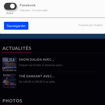
Facebook
Vous devez être connecté pour commenter
Utilisation: Fonctionnalité
Activé
SE CONNECTER
INSCRIPTION
Propulsé par Orejime
Sauvegarder
ACTUALITÉS
SHOW DALIDA AVEC...
Cliquer sur le lien ci dessous pour...
THÉ DANSANT AVEC...
De 14h30 à 19h30 à la salle...
PHOTOS