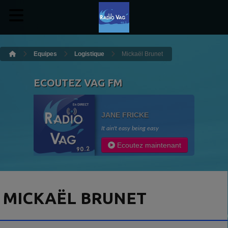
Equipes
Logistique
Mickaël Brunet
ECOUTEZ VAG FM
JANE FRICKE
It ain't easy being easy
Ecoutez maintenant
MICKAËL BRUNET