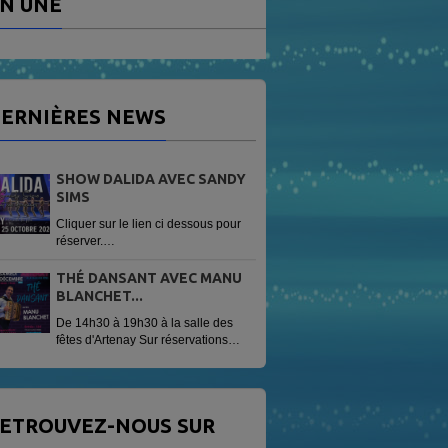
N UNE
ERNIÈRES NEWS
SHOW DALIDA AVEC SANDY
SIMS
Cliquer sur le lien ci dessous pour
réserver.
https://www.helloasso.com/associations/radio-
vag/evenements/sandy-sims-
THÉ DANSANT AVEC MANU
show-dalida
BLANCHET...
De 14h30 à 19h30 à la salle des
fêtes d'Artenay Sur réservations
Tarif 13 € avec une patisserie
offerte.
ETROUVEZ-NOUS SUR