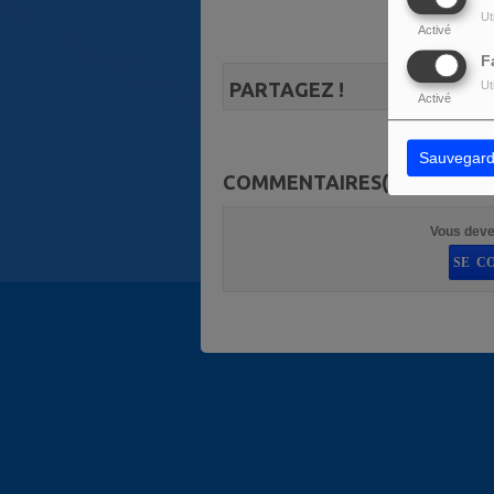
Ut
Activé
F
PARTAGEZ !
Ut
Activé
Sauvegard
COMMENTAIRES(0)
Vous deve
SE C