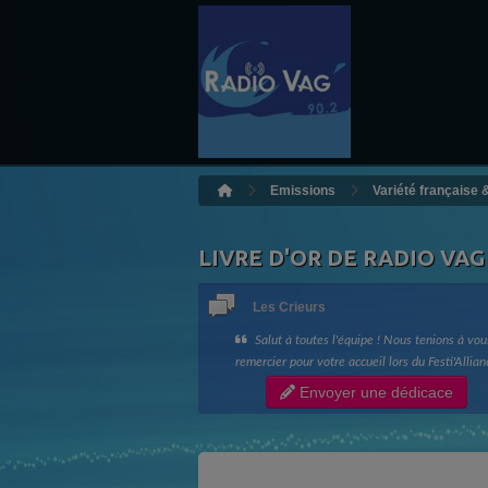
Emissions
Variété française 
LIVRE D'OR DE RADIO VAG
Les Crieurs
Salut à toutes l'équipe ! Nous tenions à vou
remercier pour votre accueil lors du Festi'Allian
ainsi que votre bonne humeur !! Longue vie à R
Envoyer une dédicace
Vag !! Les Crieurs de Toit