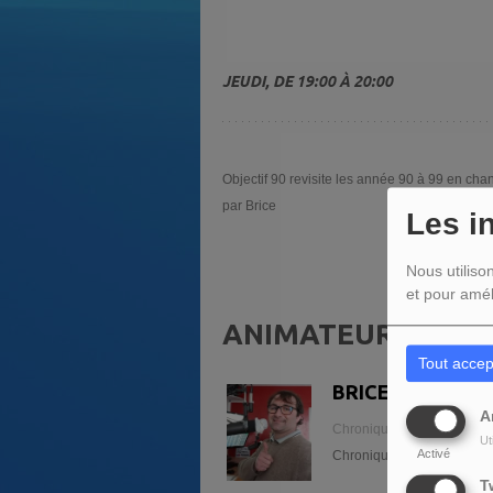
JEUDI, DE 19:00 À 20:00
Objectif 90 revisite les année 90 à 99 en ch
par Brice
Les i
Nous utiliso
et pour amél
ANIMATEUR(S) DE 
Tout accep
BRICE GUILBON
A
Chroniqueur Sport Local et
Ut
Activé
Chronique Sport Local dans
T