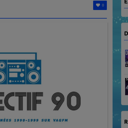
E
0
D
R