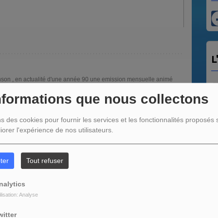
L
anson , en actualité d'une année 90 une emission mensuelle animé
nformations que nous collectons
ns des cookies pour fournir les services et les fonctionnalités proposés s
iorer l'expérience de nos utilisateurs.
L’ÉMISSION
ter
Tout refuser
D
nalytics
 Animateur d' Objectif 90
ilisation: Analyse
 l After Work chaque jeudi de15h30 à 18h30 et...
witter