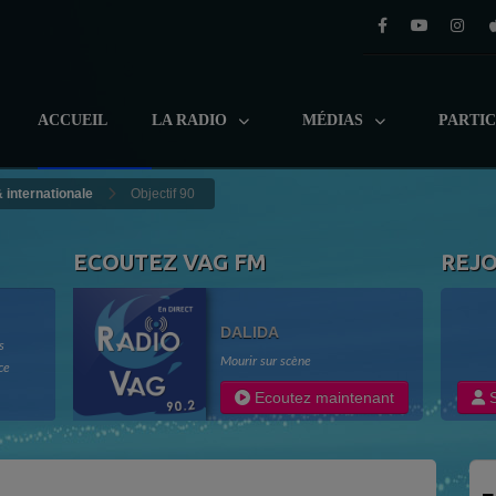
ACCUEIL
LA RADIO
MÉDIAS
PARTI
& internationale
Objectif 90
ECOUTEZ VAG FM
REJ
DALIDA
s
Mourir sur scène
ce
adio
Ecoutez maintenant
S