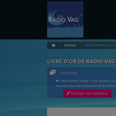
Artistes
VALERIAN RENAULT
LIVRE D'OR DE RADIO VAG
Les Crieurs
Salut à toutes l'équipe ! Nous tenions à vou
remercier pour votre accueil lors du Festi'Allian
ainsi que votre bonne humeur !! Longue vie à R
Envoyer une dédicace
Vag !! Les Crieurs de Toit