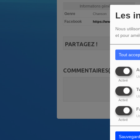
Informations générales
Les i
Genre
Chanson
Facebook
https://www.facebook...
Nous utiliso
et pour amél
PARTAGEZ !
Tout accep
COMMENTAIRES(0)
A
Ut
Activé
Vous deve
T
SE C
Ut
Activé
F
Ut
Activé
Sauvegard