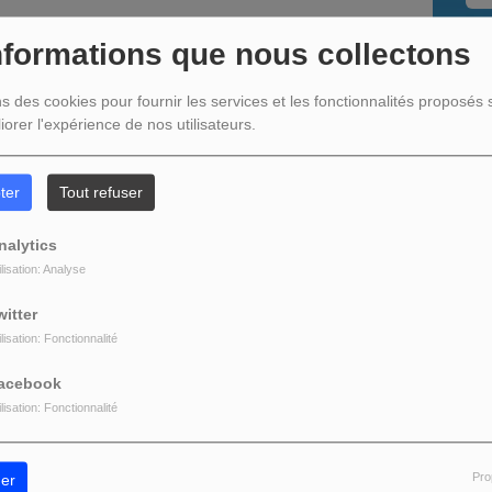
nformations que nous collectons
D
ns des cookies pour fournir les services et les fonctionnalités proposés s
iorer l'expérience de nos utilisateurs.
ter
Tout refuser
nalytics
ilisation: Analyse
N
z être connecté pour commenter
witter
ONNECTER
INSCRIPTION
ilisation: Fonctionnalité
acebook
ilisation: Fonctionnalité
Pro
er