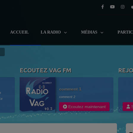
ACCUEIL
LA RADIO
MÉDIAS
PARTI
ECOUTEZ VAG FM
REJ
comment 1
s
comment 2
ce
adio
Ecoutez maintenant
S