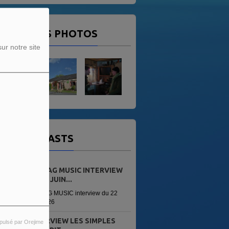
ERNIÈRES PHOTOS
ur notre site
OS PODCASTS
LEI-VAG MUSIC INTERVIEW
DU 22 JUIN...
LEI-VAG MUSIC interview du 22
juin 2026
INTERVIEW LES SIMPLES
pulsé par Orejime