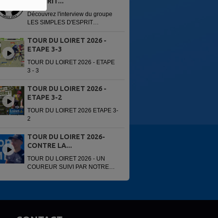
D'ESPRIT...
Découvrez l'interview du groupe
LES SIMPLES D'ESPRIT
enregistré avant leur concert du
13 juin 2026 à la 6e édition du
TOUR DU LOIRET 2026 -
Festi'Alliance. Interview réalisée
ETAPE 3-3
par...
TOUR DU LOIRET 2026 - ETAPE
3 - 3
TOUR DU LOIRET 2026 -
ETAPE 3-2
TOUR DU LOIRET 2026 ETAPE 3-
2
TOUR DU LOIRET 2026-
CONTRE LA...
TOUR DU LOIRET 2026 - UN
COUREUR SUIVI PAR NOTRE
VOITURE