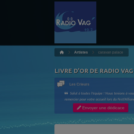
Artistes
caravan palace
LIVRE D'OR DE RADIO VAG
Les Crieurs
Salut à toutes l'équipe ! Nous tenions à vou
remercier pour votre accueil lors du Festi'Allian
ainsi que votre bonne humeur !! Longue vie à R
Envoyer une dédicace
Vag !! Les Crieurs de Toit