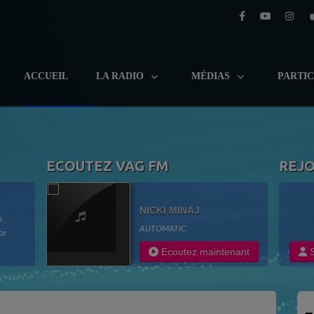
ACCUEIL
LA RADIO
MÉDIAS
PARTI
ECOUTEZ VAG FM
REJ
NICKI MINAJ
s
AUTOMATIC
ce
adio
Ecoutez maintenant
S