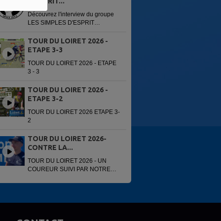
D'ESPRIT...
Découvrez l'interview du groupe
LES SIMPLES D'ESPRIT
enregistré avant leur concert du
13 juin 2026 à la 6e édition du
TOUR DU LOIRET 2026 -
Festi'Alliance. Interview réalisée
ETAPE 3-3
par...
TOUR DU LOIRET 2026 - ETAPE
3 - 3
TOUR DU LOIRET 2026 -
ETAPE 3-2
TOUR DU LOIRET 2026 ETAPE 3-
2
TOUR DU LOIRET 2026-
CONTRE LA...
TOUR DU LOIRET 2026 - UN
COUREUR SUIVI PAR NOTRE
VOITURE