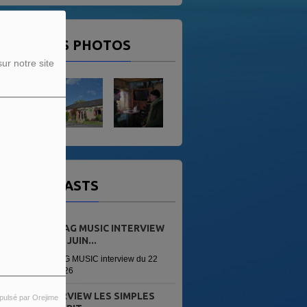
ERNIÈRES PHOTOS
ur notre site
OS PODCASTS
LEI-VAG MUSIC INTERVIEW
DU 22 JUIN...
LEI-VAG MUSIC interview du 22
juin 2026
INTERVIEW LES SIMPLES
pulsé par Orejime