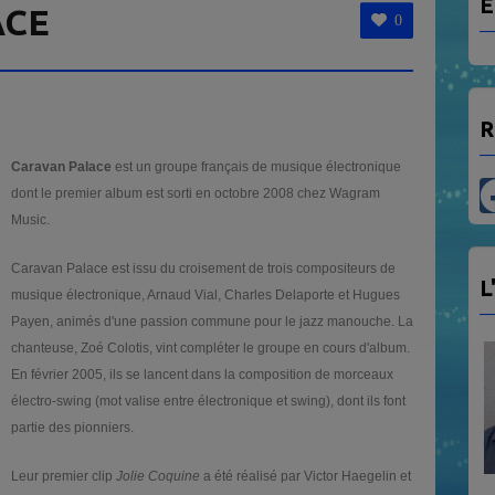
E
ACE
0
R
Caravan Palace
est un groupe français de musique électronique
dont le premier album est sorti en octobre 2008 chez Wagram
Music.
Caravan Palace est issu du croisement de trois compositeurs de
L
musique électronique, Arnaud Vial, Charles Delaporte et Hugues
Payen, animés d'une passion commune pour le jazz manouche. La
chanteuse, Zoé Colotis, vint compléter le groupe en cours d'album.
En février 2005, ils se lancent dans la composition de morceaux
électro-swing (mot valise entre électronique et swing), dont ils font
partie des pionniers.
Leur premier clip
Jolie Coquine
a été réalisé par Victor Haegelin et