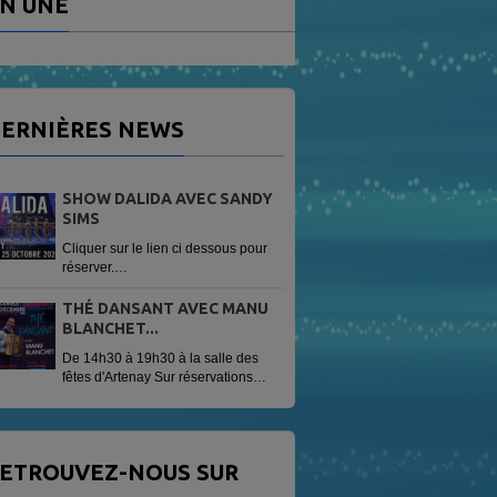
N UNE
ERNIÈRES NEWS
SHOW DALIDA AVEC SANDY
SIMS
Cliquer sur le lien ci dessous pour
réserver.
https://www.helloasso.com/associations/radio-
vag/evenements/sandy-sims-
THÉ DANSANT AVEC MANU
show-dalida
BLANCHET...
De 14h30 à 19h30 à la salle des
fêtes d'Artenay Sur réservations
Tarif 13 € avec une patisserie
offerte.
ETROUVEZ-NOUS SUR