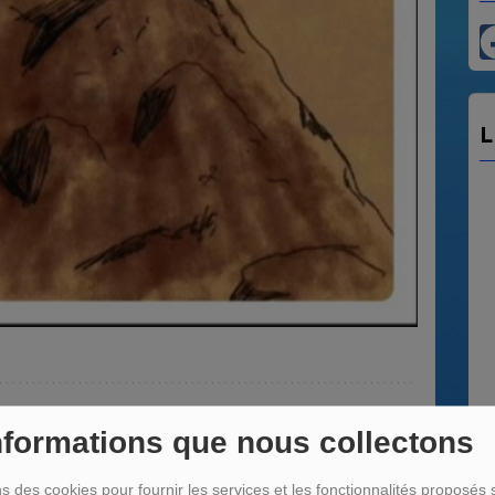
L
V
nformations que nous collectons
L
 7 JUILLET 2025
au
ns des cookies pour fournir les services et les fonctionnalités proposés s