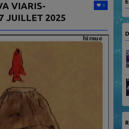
E
A VIARIS-
0
7 JUILLET 2025
D
R