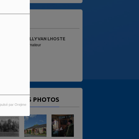
'ÉQUIPE
SULLYVAN LHOSTE
Animateur
ERNIÈRES PHOTOS
pulsé par Orejime