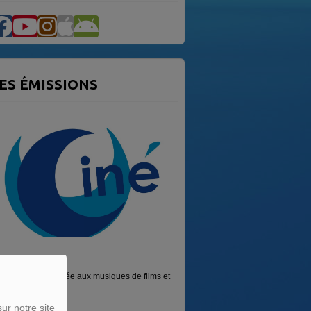
ES ÉMISSIONS
AGUE CINÉ
'émission consacrée aux musiques de films et
x...
ur notre site