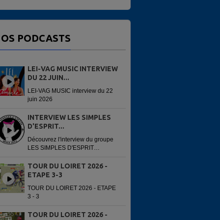
OS PODCASTS
LEI-VAG MUSIC INTERVIEW
DU 22 JUIN...
LEI-VAG MUSIC interview du 22
juin 2026
INTERVIEW LES SIMPLES
D'ESPRIT...
Découvrez l'interview du groupe
LES SIMPLES D'ESPRIT
enregistré avant leur concert du
13 juin 2026 à la 6e édition du
TOUR DU LOIRET 2026 -
Festi'Alliance. Interview réalisée
ETAPE 3-3
par...
TOUR DU LOIRET 2026 - ETAPE
3 - 3
TOUR DU LOIRET 2026 -