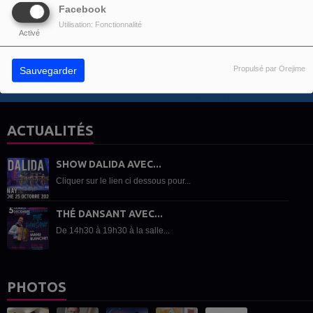
Facebook
Vous devez être connecté pour commenter
Utilisation: Fonctionnalité
SE CONNECTER
INSCRIPTION
Activé
Propulsé par Orejime
Sauvegarder
ACTUALITÉS
SHOW DALIDA AVEC...
Cliquer sur le lien ci dessous pour...
THÉ DANSANT AVEC...
De 14h30 à 19h30 à la salle...
PHOTOS