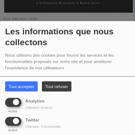
01 JUIN 2026 - 19:34
Les informations que nous
collectons
LALO ZANELLI-VAG MUSIC interview du 1er juin 2026
Nous utilisons des cookies pour fournir les services et les
fonctionnalités proposés sur notre site et pour améliorer
00:00
28:44
l'expérience de nos utilisateurs.
Télécharger le podcast
Tout accepter
Tout refuser
PARTAGEZ !
Analytics
Utilisation: Analyse
Activé
Twitter
COMMENTAIRES(0)
Utilisation: Fonctionnalité
Activé